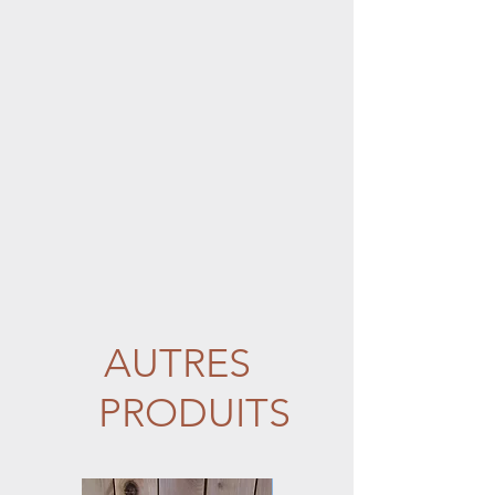
livraison,
vous devez venir chercher
vos bouteilles directement au
vignoble sur rendez-
vous.
Malheureusement, les
livraisons de vins sont interdites
pour les vignobles artisanaux au
Québec
AUTRES
PRODUITS