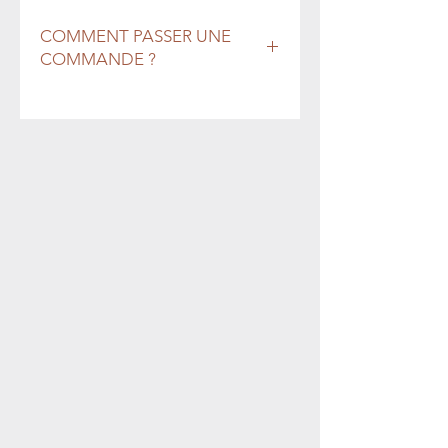
COMMENT PASSER UNE
COMMANDE ?
COMMANDE
: Pour passer une
commande, envoyez-nous un email
avec le détail des produits que vous
désirez à
info@vignoblecamy.com.
Un
minimum de 6 bouteilles par
commande est requis
, que se soit 6
bouteilles semblables ou
différentes.
PAIEMENT
: Nous confirmerons
votre commande et nous vous
enverrons ensuite une facture par
courriel. Vous n'aurez qu'à suivre les
instructions pour la payer par carte
de crédit.
CUEILLETTE :
Pour ce qui est de la