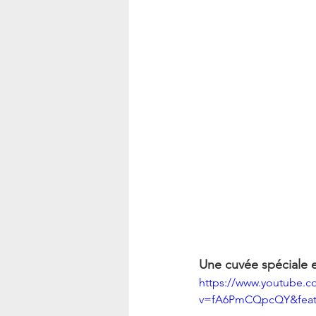
Une cuvée spéciale e
https://www.youtube.c
v=fA6PmCQpcQY&featu