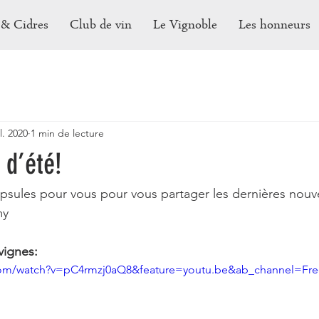
 & Cidres
Club de vin
Le Vignoble
Les honneurs
il. 2020
1 min de lecture
 d’été!
apsules pour vous pour vous partager les dernières nouve
my
vignes:
com/watch?v=pC4rmzj0aQ8&feature=youtu.be&ab_channel=Fr