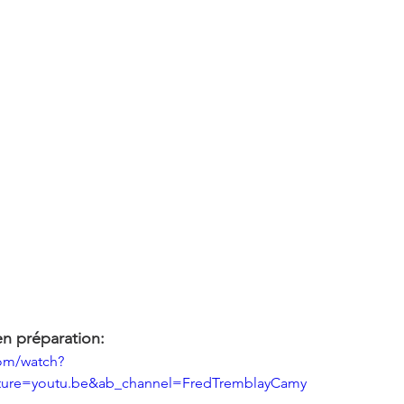
n préparation:
om/watch?
re=youtu.be&ab_channel=FredTremblayCamy